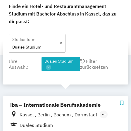
Finde ein Hotel- und Restaurantmanagement
Studium mit Bachelor Abschluss in Kassel, das zu
dir passt:
Studienform:
Duales Studium
Ihre
Filter
Duales Studium
Auswahl:
zurücksetzen
iba – Internationale Berufsakademie
Kassel
Berlin
Bochum
Darmstadt
Erfurt
Hamburg
Heidelberg
Köln
Duales Studium