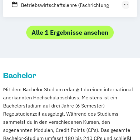
Leipzig
München
Nürnberg
Münster
Betriebswirtschaftslehre (Fachrichtung
Online-Campus
Gastronomiemanagement)
Betriebswirtschaftslehre (Fachrichtung
Hotel- und Tourismusmanagement)
Alle 1 Ergebnisse ansehen
Bachelor
Mit dem Bachelor Studium erlangst du einen international
anerkannten Hochschulabschluss. Meistens ist ein
Bachelorstudium auf drei Jahre (6 Semester)
Regelstudienzeit ausgelegt. Während des Studiums
sammelst du in den verschiedenen Kursen, den
sogenannten Modulen, Credit Points (CPs). Das gesamte
Bachelor-Studium umfasst 180 bis 240 CPs und schließt