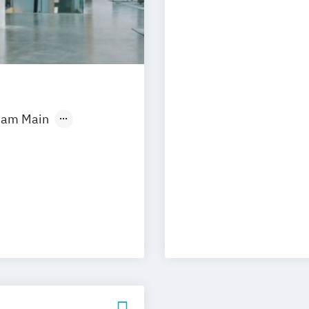
t am Main
g
Hannover
e-Campus
resden
nster
Stuttgart