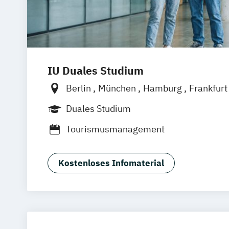
IU Duales Studium
Berlin
München
Hamburg
Frankfur
Düsseldorf
Bremen
Erfurt
Nürnber
Duales Studium
Dortmund
Mannheim
Leipzig
Onlin
Tourismusmanagement
Augsburg
Bielefeld
Braunschweig
D
Duisburg
Karlsruhe
Köln
Mainz
Mü
Aachen
deutschlandweit
Bonn
Kostenloses Infomaterial