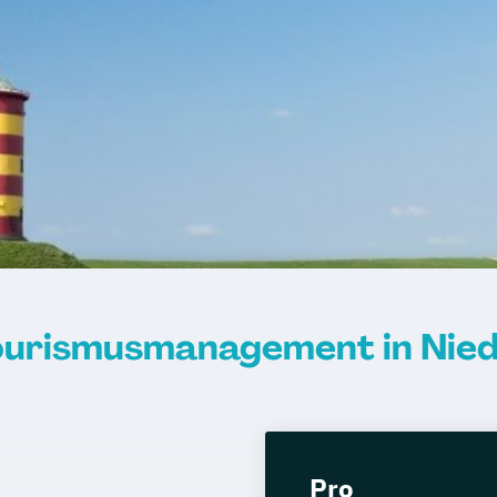
ourismusmanagement in Nie
Pro