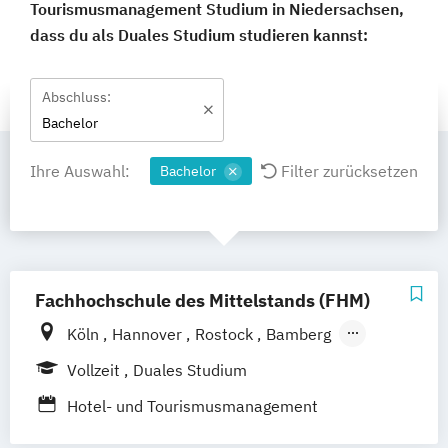
Tourismusmanagement Studium in Niedersachsen,
dass du als Duales Studium studieren kannst:
Abschluss:
Bachelor
Ihre Auswahl:
Filter zurücksetzen
Bachelor
Fachhochschule des Mittelstands (FHM)
Köln
Hannover
Rostock
Bamberg
Bielefeld
Berlin
Düren
Frechen
Vollzeit
Duales Studium
Waldshut
Hotel- und Tourismusmanagement