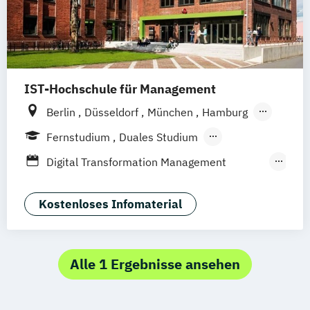
IST-Hochschule für Management
Berlin
Düsseldorf
München
Hamburg
Weil am Rhein
Frankfurt am Main
Fernstudium
Duales Studium
Fernlehrgang
Digital Transformation Management
(Schwerpunkt Tourismus- und
Hotelmanagement)
Kostenloses Infomaterial
Hospitality Controlling & Hotel Asset
Management
Hotel Management
Alle 1 Ergebnisse ansehen
Hotel Management (dual)
Hotel- und Tourismusmarketing