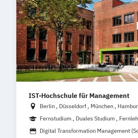
IST-Hochschule für Management
Berlin
Düsseldorf
München
Hambur
Weil am Rhein
Frankfurt am Main
Fernstudium
Duales Studium
Fernle
Digital Transformation Management (S