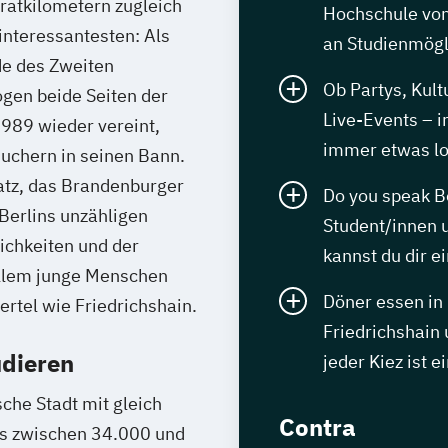
ratkilometern zugleich
Hochschule von
 interessantesten: Als
an Studienmögl
de des Zweiten
Ob Partys, Kult
gen beide Seiten der
Live-Events – i
1989 wieder vereint,
immer etwas l
suchern in seinen Bann.
atz, das Brandenburger
Do you speak Be
 Berlins unzähligen
Student/innen 
chkeiten und der
kannst du dir e
r allem junge Menschen
Döner essen in
rtel wie Friedrichshain.
Friedrichshain 
udieren
jeder Kiez ist 
che Stadt mit gleich
Contra
ls zwischen 34.000 und