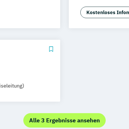
F&B Manager:in
 Management
Front Office M
Kostenloses Infom
 (dual)
Geprüfte:r Küch
marketing
Gesundheit und 
Hotelbetriebswi
tel Consulting
Human Ressource
onom (FH)
Nachhaltigkeit i
Sport- und Gesu
iseleitung)
Alle 3 Ergebnisse ansehen