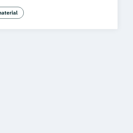
Fachwirt:in im Gastgewerbe (IHK)
anagement
Gastronomiebetriebswirt:in
aterial
enmeister:in (IHK)
Nachhaltigkeit in der Gastronomie
rt:in
s in der Hotellerie
Küchenleiter:in
n der Hotellerie
ndheitstourismus