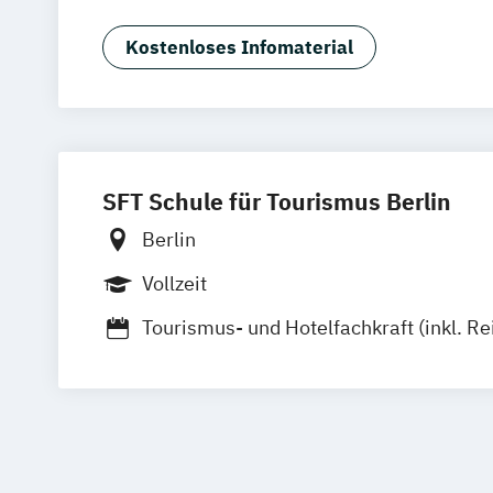
Tourismus- und Hotelmanagement)
Hospitality Controlling & Hotel Asset
Kostenloses Infomaterial
Hotel Management
Hotel Management
Hotel- und Tourismusmarketing
Hotel
Hotelökonom (FH)
Revenue Management - Schwerpunkt Ho
Tourismus Management
Tourismusök
SFT Schule für Tourismus Berlin
Berlin
Vollzeit
Tourismus- und Hotelfachkraft (inkl. Re