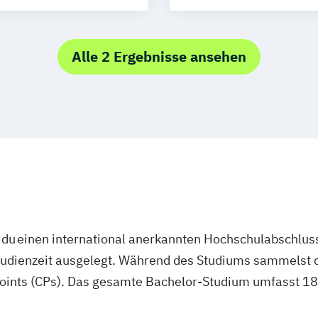
 Hotel- und
Tourismusmana
Alle 2 Ergebnisse ansehen
du einen international anerkannten Hochschulabschluss
studienzeit ausgelegt. Während des Studiums sammelst 
oints (CPs). Das gesamte Bachelor-Studium umfasst 180