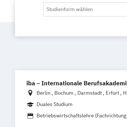
Studienform wählen
iba – Internationale Berufsakadem
Berlin
Bochum
Darmstadt
Erfurt
H
Heidelberg
Kassel
Köln
Leipzig
Mü
Duales Studium
Nürnberg
Münster
Online-Campus
Betriebswirtschaftslehre (Fachrichtung
Gastronomiemanagement)