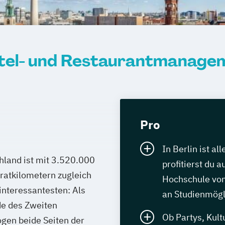
tel- und Restaurantmanageme
Pro
In Berlin ist al
hland ist mit 3.520.000
profitierst du 
ratkilometern zugleich
Hochschule von
 interessantesten: Als
an Studienmögl
de des Zweiten
Ob Partys, Kult
gen beide Seiten der