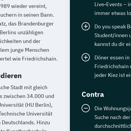
Live-Events – i
1989 wieder vereint,
immer etwas l
suchern in seinen Bann.
atz, das Brandenburger
Do you speak Be
 Berlins unzähligen
Student/innen 
chkeiten und der
kannst du dir e
r allem junge Menschen
Döner essen in
rtel wie Friedrichshain.
Friedrichshain 
udieren
jeder Kiez ist 
che Stadt mit gleich
Contra
ls zwischen 34.000 und
iversität (HU Berlin),
Die Wohnungsjag
 Technische Universität
Suche nach der
n Deutschlands. Hinzu
durchschnittlic