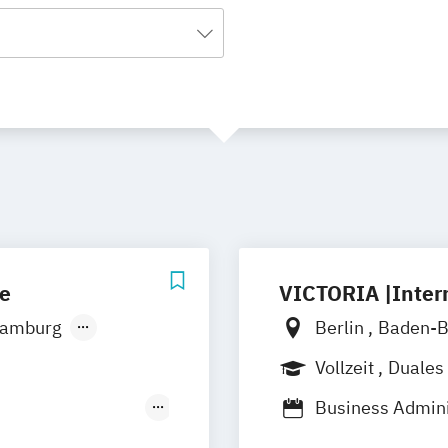
ie
VICTORIA |Inter
amburg
Berlin
Baden-
nchen
Vollzeit
Duales
Business Admin
Business Admini