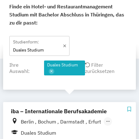
Finde ein Hotel- und Restaurantmanagement
Studium mit Bachelor Abschluss in Thüringen, das
zu dir passt:
Studienform:
Duales Studium
Ihre
Filter
Duales Studium
Auswahl:
zurücksetzen
iba – Internationale Berufsakademie
Berlin
Bochum
Darmstadt
Erfurt
Hamburg
Heidelberg
Kassel
Köln
Duales Studium