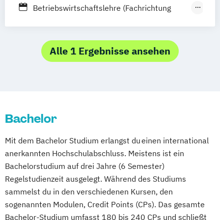
Leipzig
München
Nürnberg
Münster
Betriebswirtschaftslehre (Fachrichtung
Online-Campus
Gastronomiemanagement)
Betriebswirtschaftslehre (Fachrichtung
Hotel- und Tourismusmanagement)
Alle 1 Ergebnisse ansehen
Bachelor
Mit dem Bachelor Studium erlangst du einen international
anerkannten Hochschulabschluss. Meistens ist ein
Bachelorstudium auf drei Jahre (6 Semester)
Regelstudienzeit ausgelegt. Während des Studiums
sammelst du in den verschiedenen Kursen, den
sogenannten Modulen, Credit Points (CPs). Das gesamte
Bachelor-Studium umfasst 180 bis 240 CPs und schließt