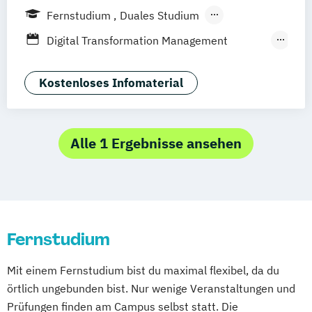
Weil am Rhein
Frankfurt am Main
Fernstudium
Duales Studium
Fernlehrgang
Digital Transformation Management
(Schwerpunkt Tourismus- und
Hotelmanagement)
Kostenloses Infomaterial
Hospitality Controlling & Hotel Asset
Management
Hotel Management
Alle 1 Ergebnisse ansehen
Hotel Management (dual)
Hotel- und Tourismusmarketing
Hotelmarketing
Hotelökonom (FH)
Revenue Management - Schwerpunkt Hotel
Fernstudium
Consulting
Tourismus Management
Mit einem Fernstudium bist du maximal flexibel, da du
Tourismusökonom (FH)
örtlich ungebunden bist. Nur wenige Veranstaltungen und
Prüfungen finden am Campus selbst statt. Die