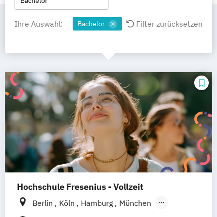
Bachelor
Ihre Auswahl:
Filter zurücksetzen
Bachelor
Hochschule Fresenius - Vollzeit
Berlin
Köln
Hamburg
München
Düsseldorf
Idstein
Frankfurt am Main