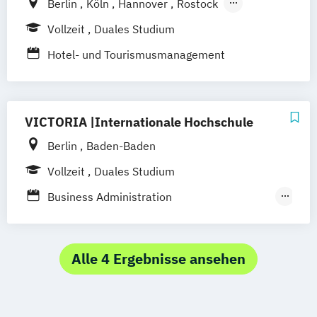
Berlin
Köln
Hannover
Rostock
Bamberg
Bielefeld
Düren
Frechen
Vollzeit
Duales Studium
Waldshut
Hotel- und Tourismusmanagement
VICTORIA |Internationale Hochschule
Berlin
Baden-Baden
Vollzeit
Duales Studium
Business Administration
Gastronomiemanagement
Business Administration Hotel- und
Tourismusmanagement
Alle 4 Ergebnisse ansehen